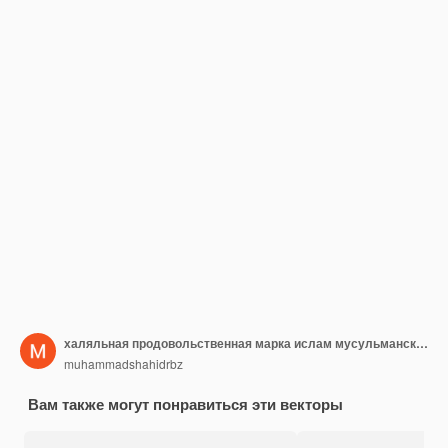
халяльная продовольственная марка ислам мусульманский одобренный продукт значок наклейки дизайн белый фон
muhammadshahidrbz
Вам также могут понравиться эти векторы