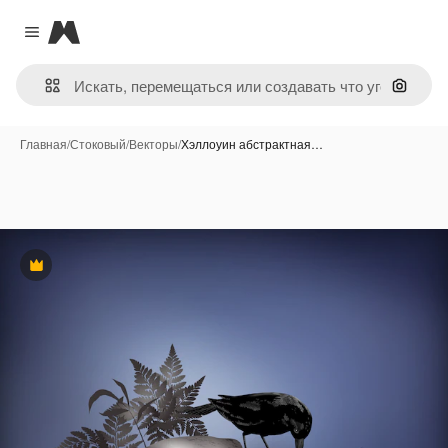
Magnific
Close menu
Поиск 
Главная
/
Стоковый
/
Векторы
/
Хэллоуин абстрактная…
Премиум