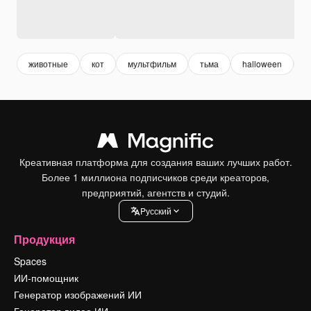
животные
кот
мультфильм
тьма
halloween
х
Креативная платформа для создания ваших лучших работ.
Более 1 миллиона подписчиков среди креаторов,
предприятий, агентств и студий.
Pусский
Продукция
Spaces
ИИ-помощник
Генератор изображений ИИ
Генератор видео ИИ