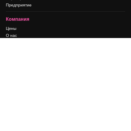
Предприятие
Компания
Цены
О нас
Reviews
Вакансии
Поиск тенденций
Блог
События
Slidesgo
Продайте свой контент
Помещение для прессы
Ищете magnific.ai
Связаться с нами
Клиентская поддержка
Instagram