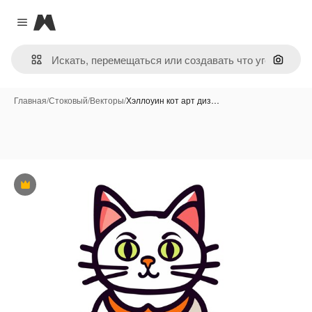
Magnific
Close menu
Поиск 
Главная
/
Стоковый
/
Векторы
/
Хэллоуин кот арт диз…
Премиум