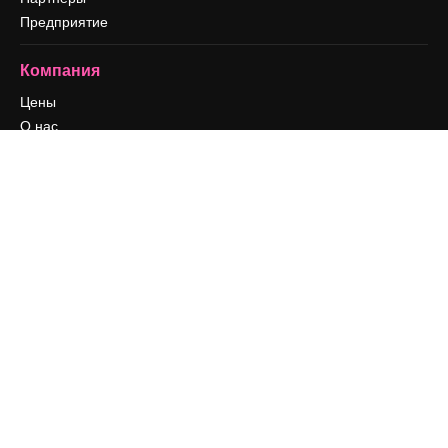
Предприятие
Компания
Цены
О нас
Reviews
Вакансии
Поиск тенденций
Блог
События
Slidesgo
Продайте свой контент
Помещение для прессы
Ищете magnific.ai
Связаться с нами
Клиентская поддержка
Instagram