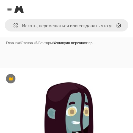
Magnific
Close menu
Поиск 
Главная
/
Стоковый
/
Векторы
/
Хэллоуин персонаж пр…
Премиум