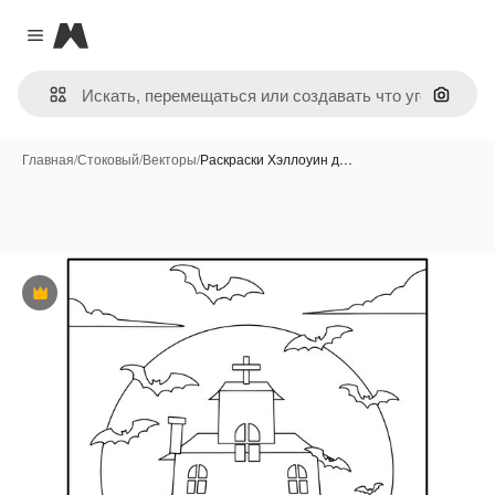
Magnific
Close menu
Поиск 
Главная
/
Стоковый
/
Векторы
/
Раскраски Хэллоуин д…
Премиум