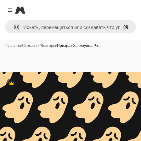
Magnific
Close menu
Поиск 
Главная
/
Стоковый
/
Векторы
/
Призрак Хэллоуина Ро…
Премиум