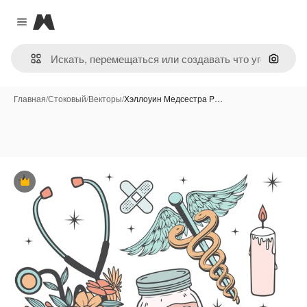
Magnific
Close menu
Поиск 
Главная
/
Стоковый
/
Векторы
/
Хэллоуин Медсестра P…
Премиум