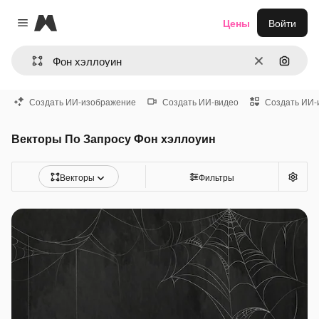
Magnific
Цены
Войти
Close menu
Очистить
Поиск 
Создать ИИ-изображение
Создать ИИ-видео
Создать ИИ-
Векторы По Запросу Фон хэллоуин
Векторы
Фильтры