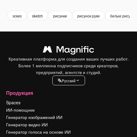
Premium
Premium
Premium
Premium
эскиз
sketch
рисунки
рисунок руки
белые рисунки
Креативная платформа для создания ваших лучших работ.
Более 1 миллиона подписчиков среди креаторов,
предприятий, агентств и студий.
Pусский
Продукция
Spaces
ИИ-помощник
Генератор изображений ИИ
Генератор видео ИИ
Генератор голоса на основе ИИ