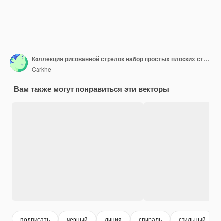
Коллекция рисованной стрелок набор простых плоских стрелок, изолированных на белом фоне иконки со стрелками
Carkhe
Вам также могут понравиться эти векторы
подписать
черный
линия
спираль
стильный