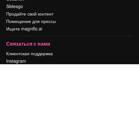
Slidesgo
Продайте свой контент
Помещение для прессы
Ищете magnific.ai
Связаться с нами
Клиентская поддержка
Instagram
YouTube
LinkedIn
TikTok
Discord
X
Reddit
Copyright © 2010-
2026
Freepik Company S.L.U.
Все права защищены
.