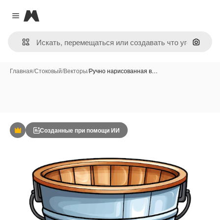
Magnific
Close menu
Поиск 
Главная
/
Стоковый
/
Векторы
/
Ручно нарисованная в…
Созданные при помощи ИИ
Премиум