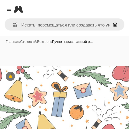
Magnific
Close menu
Поиск 
Главная
/
Стоковый
/
Векторы
/
Ручно нарисованный р…
Премиум