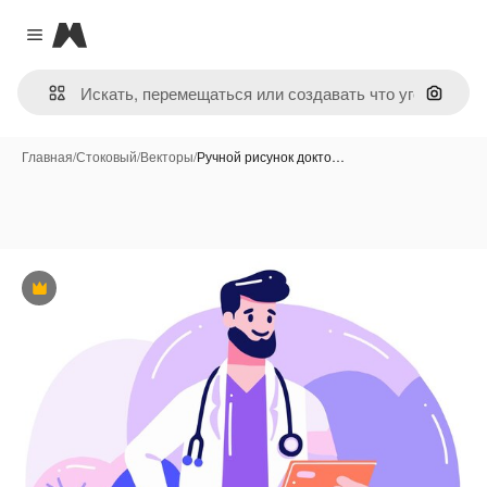
Magnific
Close menu
Поиск 
Главная
/
Стоковый
/
Векторы
/
Ручной рисунок докто…
Премиум