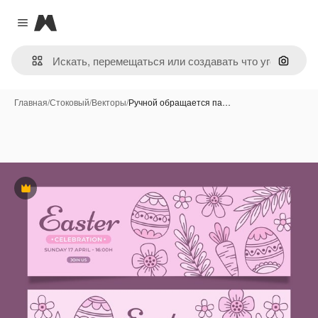
Magnific
Close menu
Поиск 
Главная
/
Стоковый
/
Векторы
/
Ручной обращается па…
Премиум