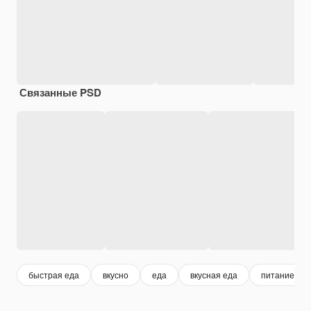
Связанные PSD
быстрая еда
вкусно
еда
вкусная еда
питание