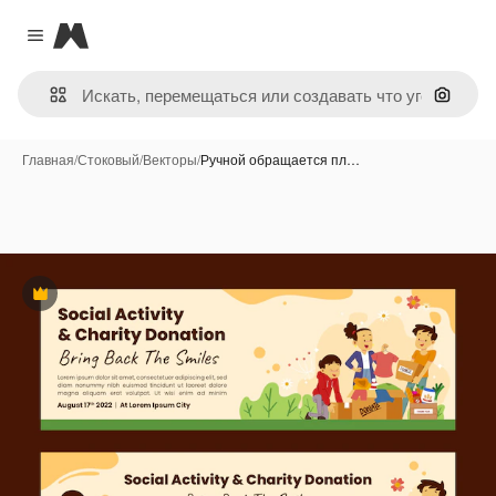
Magnific
Close menu
Поиск 
Главная
/
Стоковый
/
Векторы
/
Ручной обращается пл…
Премиум