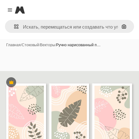
Magnific
Close menu
Поиск 
Главная
/
Стоковый
/
Векторы
/
Ручно нарисованный п…
Премиум