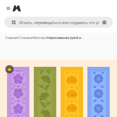
Magnific
Close menu
Поиск 
Главная
/
Стоковый
/
Векторы
/
Нарисованная рукой и…
Премиум