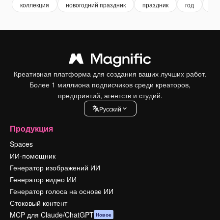
коллекция
новогодний праздник
праздник
год
но
Креативная платформа для создания ваших лучших работ.
Более 1 миллиона подписчиков среди креаторов,
предприятий, агентств и студий.
Pусский
Продукция
Spaces
ИИ-помощник
Генератор изображений ИИ
Генератор видео ИИ
Генератор голоса на основе ИИ
Стоковый контент
MCP для Claude/ChatGPT
Новое