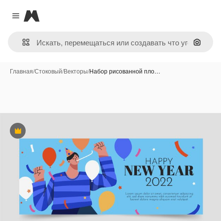
Magnific
Close menu
Поиск 
Главная
/
Стоковый
/
Векторы
/
Набор рисованной пло…
Премиум