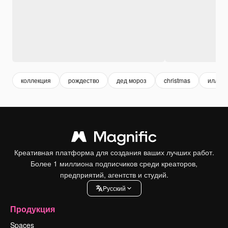
коллекция
рождество
дед мороз
christmas
иллюс
Креативная платформа для создания ваших лучших работ.
Более 1 миллиона подписчиков среди креаторов,
предприятий, агентств и студий.
Pусский
Продукция
Spaces