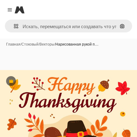
Magnific
Close menu
Поиск 
Главная
/
Стоковый
/
Векторы
/
Нарисованная рукой п…
Премиум