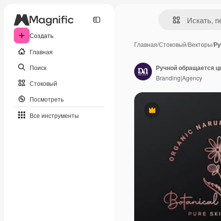
Создать
Главная
/
Стоковый
/
Векторы
/
Ру
Главная
Поиск
Branding|Agency
Стоковый
Посмотреть
Премиум
Все инструменты