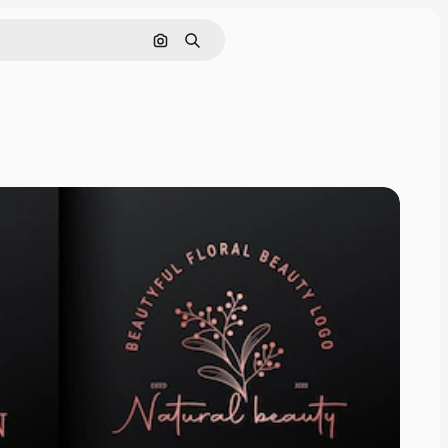
Поиск по изображению
Поиск