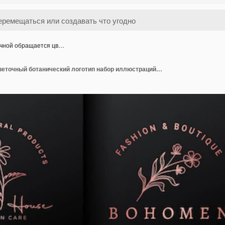
чной обращается цв…
Ручной обращается цветочный ботанический логотип набор иллюстраций для красоты, натуральный, Премиум векторы