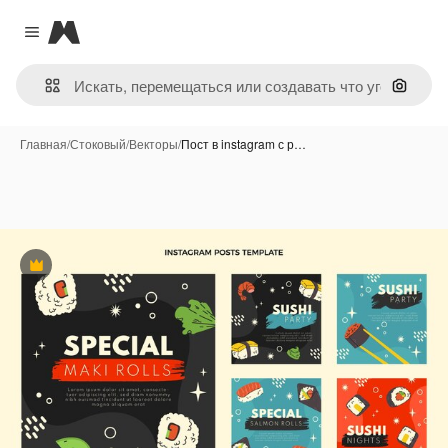
Magnific
Close menu
Поиск 
Главная
/
Стоковый
/
Векторы
/
Пост в instagram с р…
Премиум