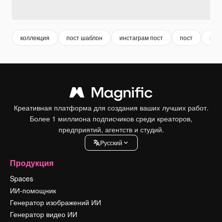
коллекция
пост шаблон
инстаграм пост
пост
шаб
Креативная платформа для создания ваших лучших работ.
Более 1 миллиона подписчиков среди креаторов,
предприятий, агентств и студий.
Pусский
Продукция
Spaces
ИИ-помощник
Генератор изображений ИИ
Генератор видео ИИ