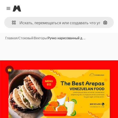
Magnific
Close menu
Поиск 
Главная
/
Стоковый
/
Векторы
/
Ручно нарисованный д…
Премиум