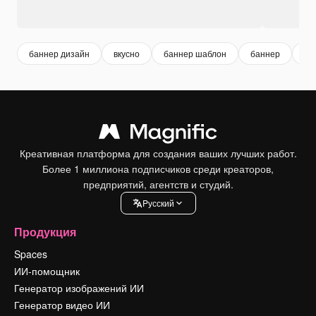
баннер дизайн
вкусно
баннер шаблон
баннер
са
Креативная платформа для создания ваших лучших работ.
Более 1 миллиона подписчиков среди креаторов,
предприятий, агентств и студий.
Pусский
Продукция
Spaces
ИИ-помощник
Генератор изображений ИИ
Генератор видео ИИ