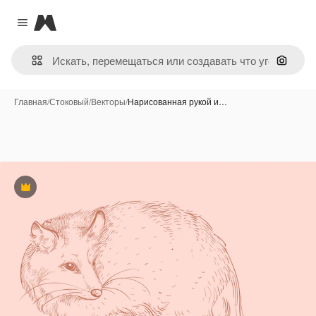
Magnific
Close menu
Поиск 
Главная
/
Стоковый
/
Векторы
/
Нарисованная рукой и…
Премиум