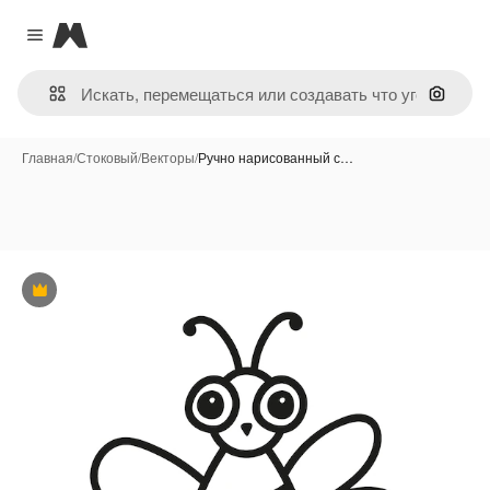
Magnific
Close menu
Поиск 
Главная
/
Стоковый
/
Векторы
/
Ручно нарисованный с…
Премиум