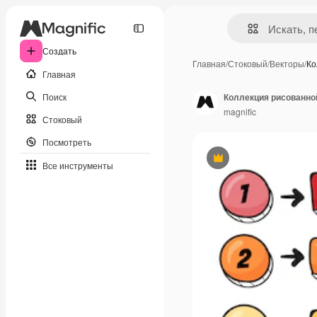
Создать
Главная
/
Стоковый
/
Векторы
/
Ко
Главная
Поиск
Коллекция рисованно
magnific
Стоковый
Посмотреть
Премиум
Все инструменты