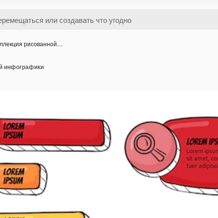
ллекция рисованной…
й инфографики