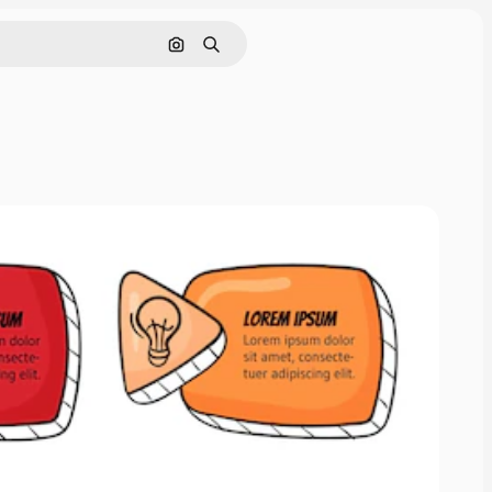
Поиск по изображению
Поиск