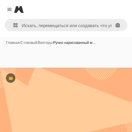
Magnific
Close menu
Поиск 
Главная
/
Стоковый
/
Векторы
/
Ручно нарисованный м…
Премиум