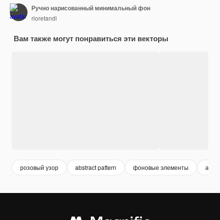
Ручно нарисованный минимальный фон
rioretandi
Вам также могут понравиться эти векторы
розовый узор
abstract pattern
фоновые элементы
абст