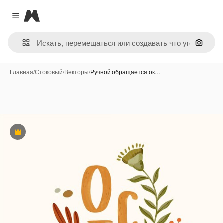
Magnific
Close menu
Поиск 
Главная
/
Стоковый
/
Векторы
/
Ручной обращается ок…
Премиум