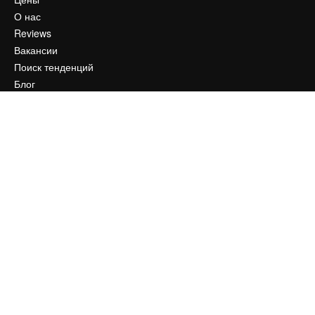
О нас
Reviews
Вакансии
Поиск тенденций
Блог
События
Slidesgo
Продайте свой контент
Помещение для прессы
Ищете magnific.ai
Связаться с нами
Клиентская поддержка
Instagram
YouTube
LinkedIn
TikTok
Discord