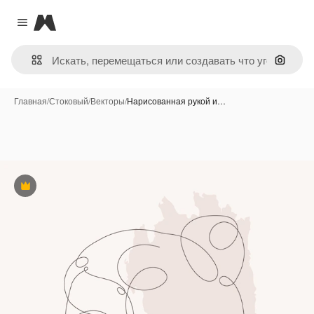
Magnific
Close menu
Поиск 
Главная
/
Стоковый
/
Векторы
/
Нарисованная рукой и…
Премиум