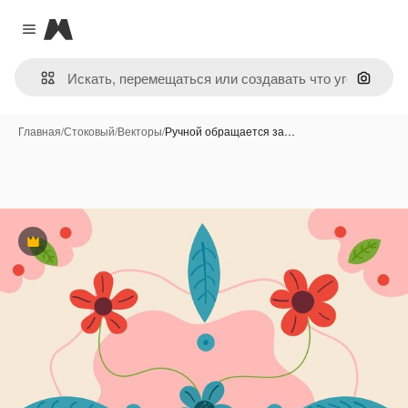
Magnific
Close menu
Поиск 
Главная
/
Стоковый
/
Векторы
/
Ручной обращается за…
Премиум