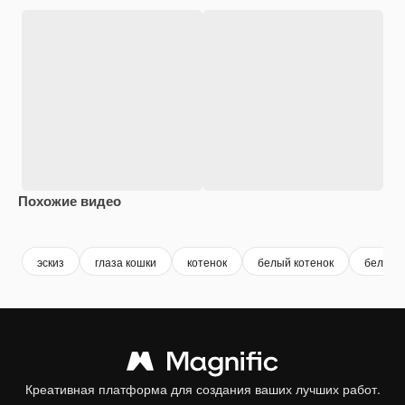
Похожие видео
Premium
Premium
Сгенерировано с помощью ИИ
Premium
Premium
Сгенериров
эскиз
глаза кошки
котенок
белый котенок
белый 
Креативная платформа для создания ваших лучших работ.