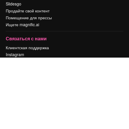
Slidesgo
Продайте свой контент
Помещение для прессы
Ищете magnific.ai
Связаться с нами
Клиентская поддержка
Instagram
YouTube
LinkedIn
TikTok
Discord
X
Reddit
Copyright © 2010-
2026
Freepik Company S.L.U.
Все права защищены
.