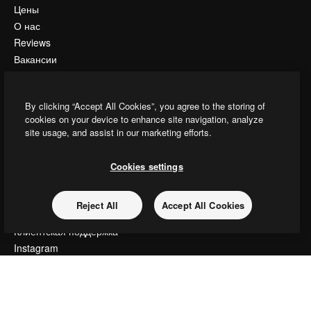
Цены
О нас
Reviews
Вакансии
Поиск тенденций
Блог
By clicking “Accept All Cookies”, you agree to the storing of
События
cookies on your device to enhance site navigation, analyze
Slidesgo
site usage, and assist in our marketing efforts.
Продайте свой контент
Помещение для прессы
Cookies settings
Ищете magnific.ai
Reject All
Accept All Cookies
Связаться с нами
Клиентская поддержка
Instagram
YouTube
LinkedIn
TikTok