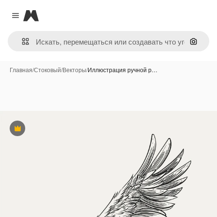
Magnific
Close menu
Поиск 
Главная
/
Стоковый
/
Векторы
/
Иллюстрация ручной р…
Премиум