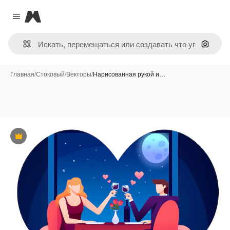
Magnific
Close menu
Поиск 
Главная
/
Стоковый
/
Векторы
/
Нарисованная рукой и…
Премиум