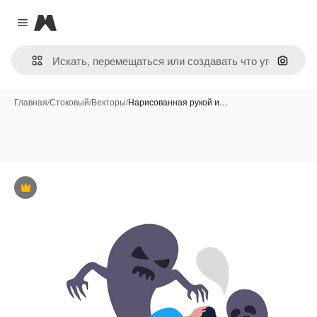
Magnific
Close menu
Поиск 
Главная
/
Стоковый
/
Векторы
/
Нарисованная рукой и…
Премиум