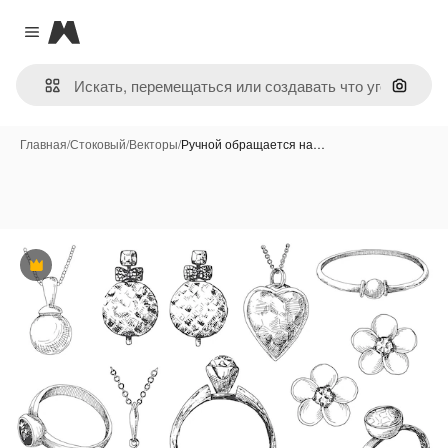
Magnific
Close menu
Поиск 
Главная
/
Стоковый
/
Векторы
/
Ручной обращается на…
Премиум