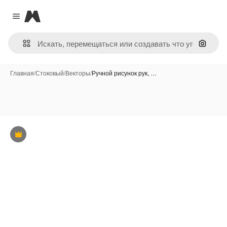
Magnific
Close menu
Поиск 
Главная
/
Стоковый
/
Векторы
/
Ручной рисунок рук, …
Премиум