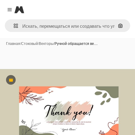
Magnific
Close menu
Поиск 
Главная
/
Стоковый
/
Векторы
/
Ручной обращается ве…
Премиум