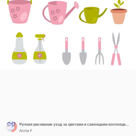
Ручная рисование уход за цветами и саженцами коллекция клипартов Летние садовые инструменты и рабочая одежда плоский набор Векторная иллюстрация изолирована на белом фоне
Annie F