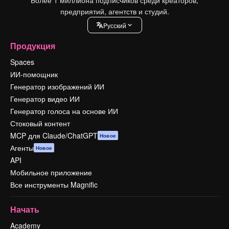
Более 1 миллиона подписчиков среди креаторов,
предприятий, агентств и студий.
Pусский
Продукция
Spaces
ИИ-помощник
Генератор изображений ИИ
Генератор видео ИИ
Генератор голоса на основе ИИ
Стоковый контент
MCP для Claude/ChatGPT
Новое
Агенты
Новое
API
Мобильное приложение
Все инструменты Magnific
Начать
Academy