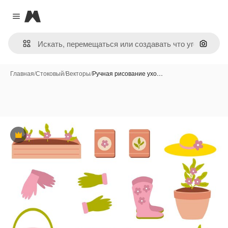
Magnific
Close menu
Поиск 
Главная
/
Стоковый
/
Векторы
/
Ручная рисование ухо…
Премиум