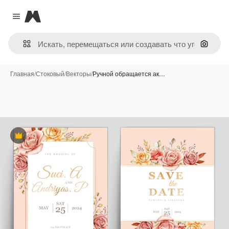
Magnific
Close menu
Поиск 
Главная
/
Стоковый
/
Векторы
/
Ручной обращается ак…
Премиум