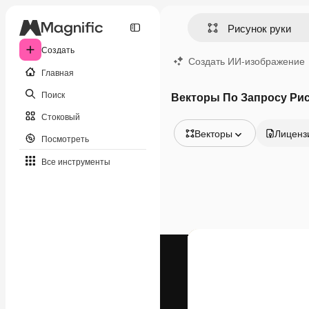
Создать
Создать ИИ-изображение
Главная
Поиск
Векторы По Запросу Рис
Стоковый
Векторы
Лиценз
Посмотреть
Все изображения
Все инструменты
Векторы
Иллюстрации
Фотографии
PSD
Шаблоны
Мокапы
Видео
Видеоролик
Моушн-дизайн
Видеошаблоны
Иконки
3D-модели
Шрифты