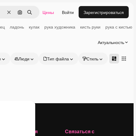
Цены
Войти
Зарегистрироваться
Очистить
Поиск по изображению
Поиск
лец
ладонь
кулак
рука художника
кисть руки
рука с кистью
Актуальность
е
Люди
Тип файла
Стиль
Адвансд
Компания
Связаться с