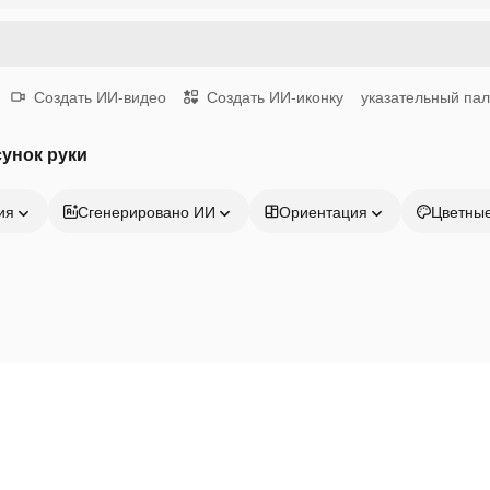
Создать ИИ-видео
Создать ИИ-иконку
указательный па
унок руки
ия
Сгенерировано ИИ
Ориентация
Цветны
Продукция
Начать