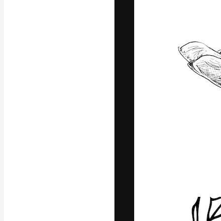
Креативная пл
ваших лучших 
подписчиков с
предприятий, а
Pусский