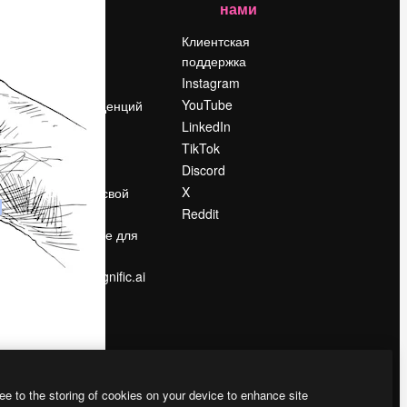
нами
Цены
о
О нас
Клиентская
поддержка
Reviews
Instagram
Вакансии
YouTube
Поиск тенденций
LinkedIn
Блог
TikTok
События
Discord
Slidesgo
ости
X
Продайте свой
контент
Reddit
в
Помещение для
прессы
Ищете magnific.ai
ee to the storing of cookies on your device to enhance site