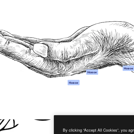
атформа для создания
Spaces
Academy
работ. Более 1 миллиона
ИИ-помощник
Документация п
реди креаторов,
Пакету ИИ
Генератор
гентств и студий.
изображений ИИ
Служба
поддержки
Генератор видео
ИИ
Условия и
положения
Генератор голоса
на основе ИИ
Политика
конфиденциальн
Стоковый контент
Оригиналы
MCP для
Новое
Новое
Claude/ChatGPT
Политика файло
cookie
Агенты
Новое
Центр доверия
API
Партнеры
Мобильное
приложение
Предприятие
Все инструменты
Magnific
By clicking “Accept All Cookies”, you agr