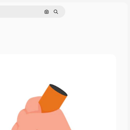
Поиск по изображению
Поиск