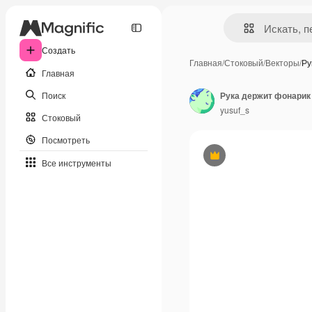
Создать
Главная
/
Стоковый
/
Векторы
/
Ру
Главная
Поиск
Рука держит фонарик
yusuf_s
Стоковый
Посмотреть
Премиум
Все инструменты