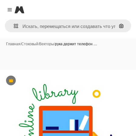
Magnific
Close menu
Поиск 
Главная
/
Стоковый
/
Векторы
/
рука держит телефон …
Премиум