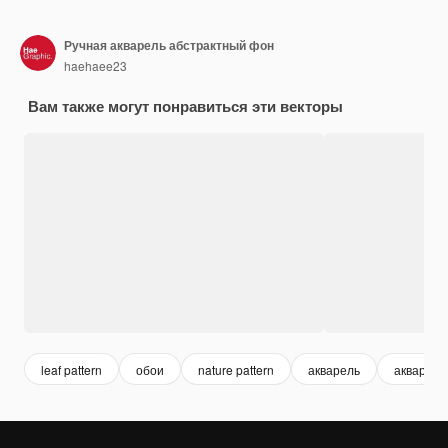
Ручная акварель абстрактный фон
haehaee23
Вам также могут понравиться эти векторы
leaf pattern
обои
nature pattern
акварель
акварель