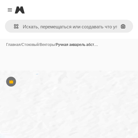
Magnific
Close menu
Поиск 
Главная
/
Стоковый
/
Векторы
/
Ручная акварель абст…
Премиум