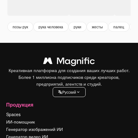
позы рук
рука человека
руки
жесты
палец
о
Креативная платформа для создания ваших лучших работ.
Более 1 миллиона подписчиков среди креаторов,
предприятий, агентств и студий.
Pусский
Продукция
Spaces
ИИ-помощник
Генератор изображений ИИ
Генератор видео ИИ