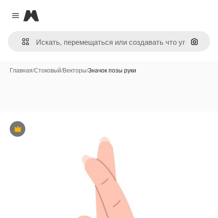
Magnific
Close menu
Поиск 
Главная
/
Стоковый
/
Векторы
/
Значок позы руки
Премиум