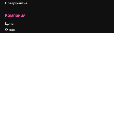
Предприятие
Компания
Цены
О нас
Reviews
Вакансии
Поиск тенденций
Блог
События
Slidesgo
Продайте свой контент
Помещение для прессы
Ищете magnific.ai
Связаться с нами
Клиентская поддержка
Instagram