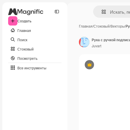
Создать
Главная
/
Стоковый
/
Векторы
/
Ру
Главная
Поиск
Рука с ручкой подпис
Juvart
Стоковый
Посмотреть
Премиум
Все инструменты