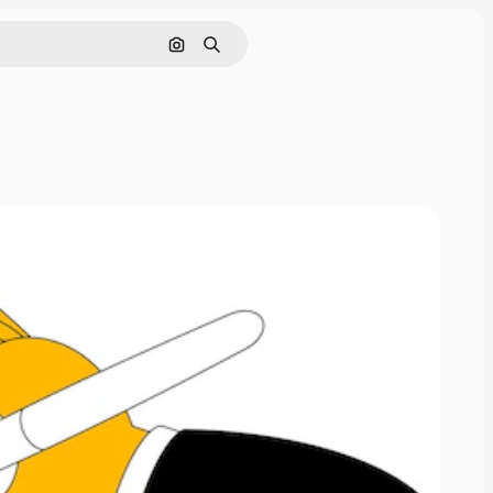
Поиск по изображению
Поиск