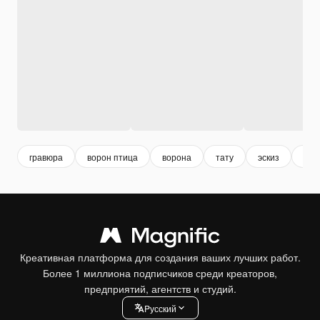
гравюра
ворон птица
ворона
тату
эскиз
пти
Креативная платформа для создания ваших лучших работ.
Более 1 миллиона подписчиков среди креаторов,
предприятий, агентств и студий.
Pусский