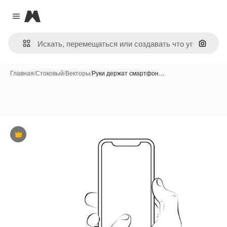
Magnific
Close menu
Поиск 
Главная
/
Стоковый
/
Векторы
/
Руки держат смартфон…
Премиум