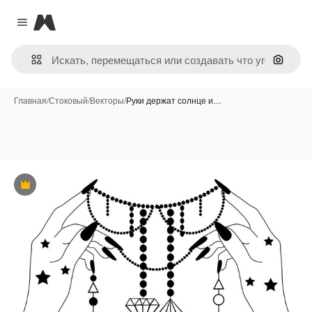
Magnific
Close menu
Поиск 
Главная
/
Стоковый
/
Векторы
/
Руки держат солнце и…
Премиум